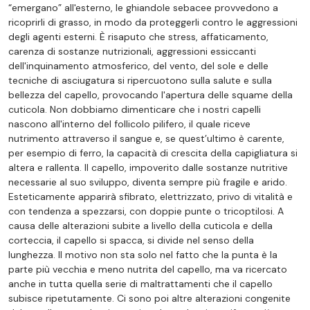
“emergano” all'esterno, le ghiandole sebacee provvedono a
ricoprirli di grasso, in modo da proteggerli contro le aggressioni
degli agenti esterni. È risaputo che stress, affaticamento,
carenza di sostanze nutrizionali, aggressioni essiccanti
dell'inquinamento atmosferico, del vento, del sole e delle
tecniche di asciugatura si ripercuotono sulla salute e sulla
bellezza del capello, provocando l'apertura delle squame della
cuticola. Non dobbiamo dimenticare che i nostri capelli
nascono all'interno del follicolo pilifero, il quale riceve
nutrimento attraverso il sangue e, se quest’ultimo è carente,
per esempio di ferro, la capacità di crescita della capigliatura si
altera e rallenta. Il capello, impoverito dalle sostanze nutritive
necessarie al suo sviluppo, diventa sempre più fragile e arido.
Esteticamente apparirà sfibrato, elettrizzato, privo di vitalità e
con tendenza a spezzarsi, con doppie punte o tricoptilosi. A
causa delle alterazioni subite a livello della cuticola e della
corteccia, il capello si spacca, si divide nel senso della
lunghezza. Il motivo non sta solo nel fatto che la punta è la
parte più vecchia e meno nutrita del capello, ma va ricercato
anche in tutta quella serie di maltrattamenti che il capello
subisce ripetutamente. Ci sono poi altre alterazioni congenite