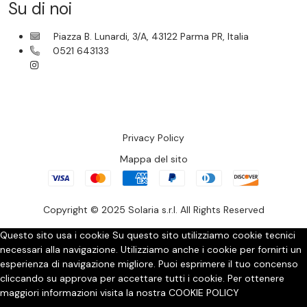
Su di noi
Piazza B. Lunardi, 3/A, 43122 Parma PR, Italia
0521 643133
Privacy Policy
Mappa del sito
Copyright © 2025 Solaria s.r.l. All Rights Reserved
Questo sito usa i cookie
Su questo sito utilizziamo cookie tecnici
necessari alla navigazione. Utilizziamo anche i cookie per fornirti un
esperienza di navigazione migliore. Puoi esprimere il tuo concenso
cliccando su approva per accettare tutti i cookie. Per ottenere
maggiori informazioni visita la nostra
COOKIE POLICY