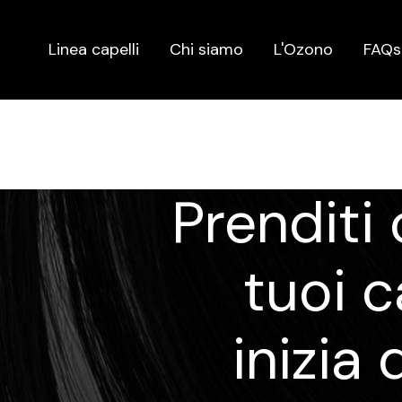
Linea capelli
Chi siamo
L'Ozono
FAQs
Prenditi 
tuoi c
inizia 