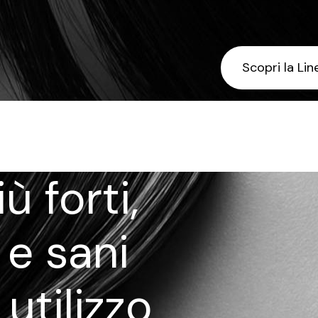
Scopri la Lin
ù forti,
 e sani
utilizzo