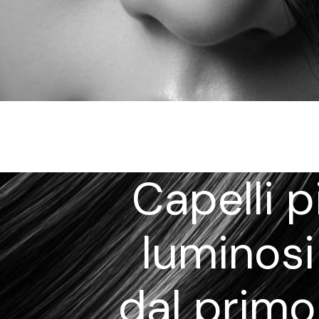
Capelli pi
luminosi
dal primo 