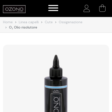
Account
Home
Linea capelli
Cute
Ossigenazione
O₃ Olio risolutore