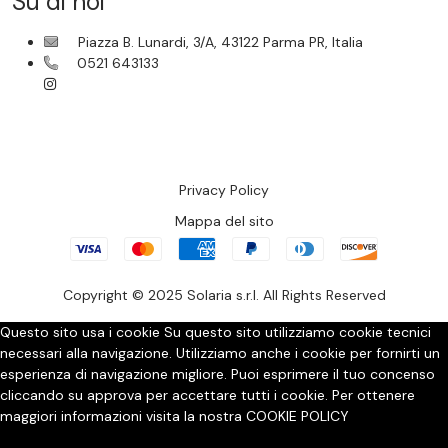
Su di noi
Piazza B. Lunardi, 3/A, 43122 Parma PR, Italia
0521 643133
Privacy Policy
Mappa del sito
Copyright © 2025 Solaria s.r.l. All Rights Reserved
Questo sito usa i cookie
Su questo sito utilizziamo cookie tecnici
necessari alla navigazione. Utilizziamo anche i cookie per fornirti un
esperienza di navigazione migliore. Puoi esprimere il tuo concenso
cliccando su approva per accettare tutti i cookie. Per ottenere
maggiori informazioni visita la nostra
COOKIE POLICY