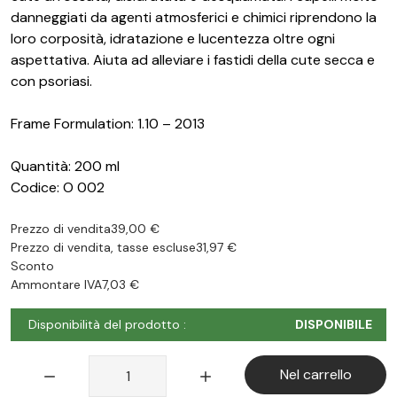
danneggiati da agenti atmosferici e chimici riprendono la
loro corposità, idratazione e lucentezza oltre ogni
aspettativa. Aiuta ad alleviare i fastidi della cute secca e
con psoriasi.
Frame Formulation: 1.10 – 2013
Quantità: 200 ml
Codice: O 002
Prezzo di vendita
39,00 €
Prezzo di vendita, tasse escluse
31,97 €
Sconto
Ammontare IVA
7,03 €
Disponibilità del prodotto :
DISPONIBILE
Quantità:
Nel carrello